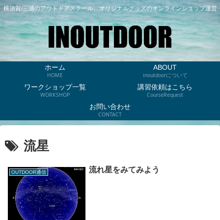
横須賀/三浦のアウトドアスクール、オリジナルグッズのオンラインショップ運営
ホーム
ABOUT
HOME
inoutdoorについて
ワークショップ一覧
講習依頼はこちら
WORKSHOP
CourseRequest
お問い合わせ
CONTACT
流星
流れ星をみてみよう
OUTDOOR通信