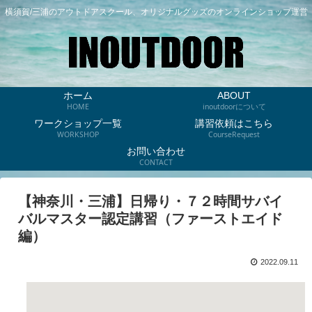
横須賀/三浦のアウトドアスクール、オリジナルグッズのオンラインショップ運営
ホーム
ABOUT
HOME
inoutdoorについて
ワークショップ一覧
講習依頼はこちら
WORKSHOP
CourseRequest
お問い合わせ
CONTACT
【神奈川・三浦】日帰り・７２時間サバイ
バルマスター認定講習（ファーストエイド
編）
2022.09.11