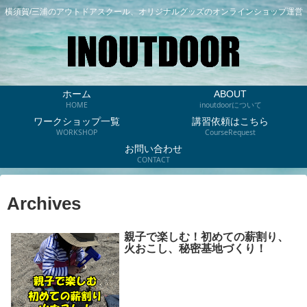
横須賀/三浦のアウトドアスクール、オリジナルグッズのオンラインショップ運営
ホーム
ABOUT
HOME
inoutdoorについて
ワークショップ一覧
講習依頼はこちら
WORKSHOP
CourseRequest
お問い合わせ
CONTACT
Archives
親子で楽しむ！初めての薪割り、
火おこし、秘密基地づくり！